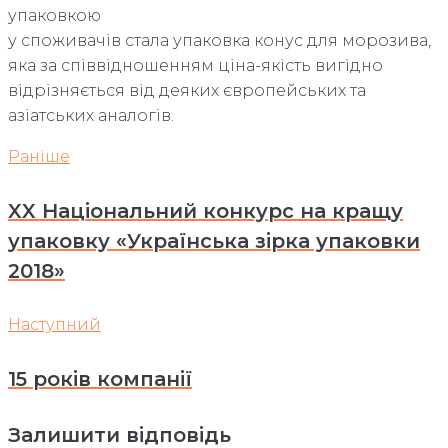
упаковкою
у споживачів стала упаковка конус для морозива,
яка за співвідношенням ціна-якість вигідно
відрізняється від деяких європейських та
азіатських аналогів.
Навігація
Раніше
Раніше
записів
XX Національний конкурс на кращу
упаковку «Українська зірка упаковки
2018»
Наступний
Наступний
15 років компанії
Залишити відповідь