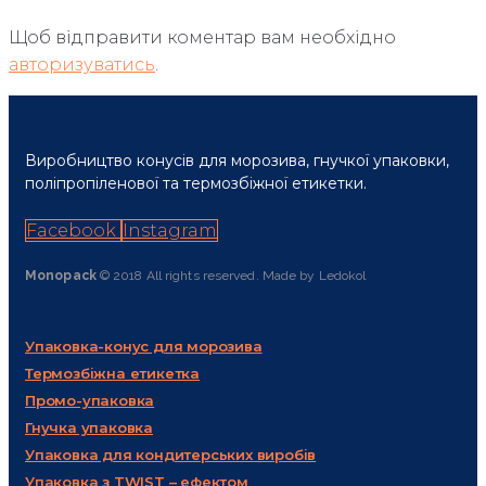
Щоб відправити коментар вам необхідно
авторизуватись
.
Виробництво конусів для морозива, гнучкої упаковки,
поліпропіленової та термозбіжної етикетки.
Facebook
Instagram
Monopack
© 2018 All rights reserved. Made by Ledokol
Упаковка-конус для морозива
Термозбіжна етикетка
Промо-упаковка
Гнучка упаковка
Упаковка для кондитерських виробів
Упаковка з TWIST – ефектом