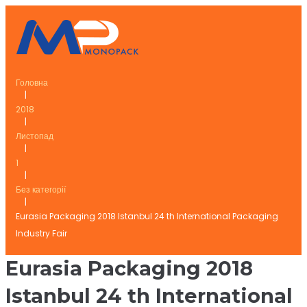
Skip
to
content
Головна
|
2018
|
Листопад
|
1
|
Без категорії
|
Eurasia Packaging 2018 Istanbul 24 th International Packaging
Industry Fair
Eurasia Packaging 2018
Istanbul 24 th International