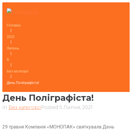
Skip
to
content
Головна
|
2021
|
Липень
|
5
|
Без категорії
|
День Поліграфіста!
День Поліграфіста!
In
Без категорії
Posted
5 Липня, 2021
29 травня Компанія «МОНОПАК» святкувала День