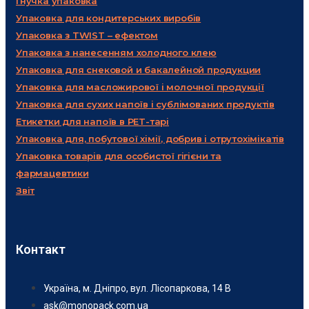
Гнучка упаковка
Упаковка для кондитерських виробів
Упаковка з TWIST – ефектом
Упаковка з нанесенням холодного клею
Упаковка для снековой и бакалейной продукции
Упаковка для масложирової і молочної продукції
Упаковка для сухих напоїв і сублімованих продуктів
Етикетки для напоїв в PET-тарі
Упаковка для, побутової хімії, добрив і отрутохімікатів
Упаковка товарів для особистої гігієни та
фармацевтики
Звіт
Контакт
Україна, м. Дніпро, вул. Лісопаркова, 14 В
ask@monopack.com.ua