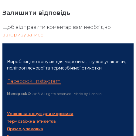
Залишити відповідь
Щоб відправити коментар вам необхідно
авторизуватись
.
Виробництво конусів для морозива, гнучкої упаковки,
поліпропіленової та термозбіжної етикетки.
Facebook
Instagram
Monopack
© 2018 All rights reserved. Made by Ledokol
Упаковка-конус для морозива
Термозбіжна етикетка
Промо-упаковка