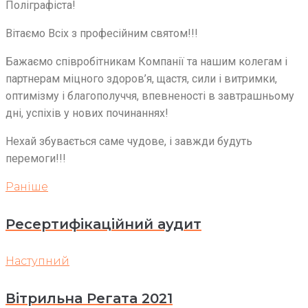
Поліграфіста!
Вітаємо Всіх з професійним святом!!!
Бажаємо співробітникам Компанії та нашим колегам і
партнерам міцного здоров’я, щастя, сили і витримки,
оптимізму і благополуччя, впевненості в завтрашньому
дні, успіхів у нових починаннях!
Нехай збувається саме чудове, і завжди будуть
перемоги!!!
Навігація
Раніше
Раніше
записів
Ресертифікаційний аудит
Наступний
Наступний
Вітрильна Регата 2021