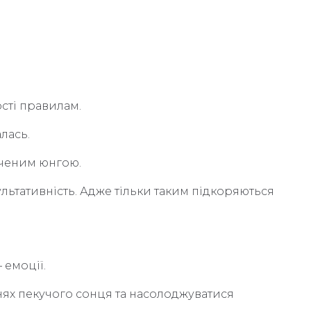
сті правилам.
лась.
ідченим юнгою.
ультативність. Адже тільки таким підкоряються
 емоції.
енях пекучого сонця та насолоджуватися