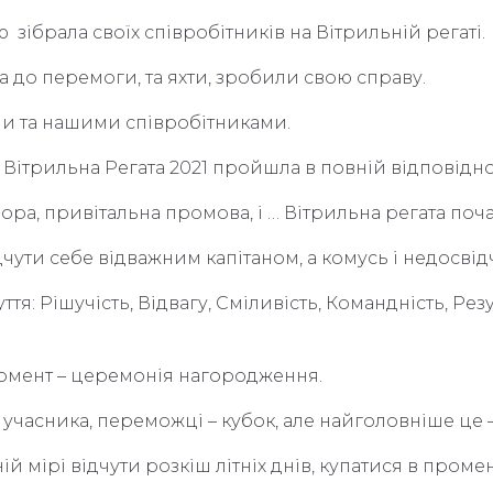
зібрала своїх співробітників на Вітрильній регаті.
а до перемоги, та яхти, зробили свою справу.
ами та нашими співробітниками.
Вітрильна Регата 2021 пройшла в повній відповідно
ра, привітальна промова, і … Вітрильна регата поча
ідчути себе відважним капітаном, а комусь і недосв
я: Рішучість, Відвагу, Сміливість, Командність, Рез
момент – церемонія нагородження.
часника, переможці – кубок, але найголовніше це –
ій мірі відчути розкіш літніх днів, купатися в пром