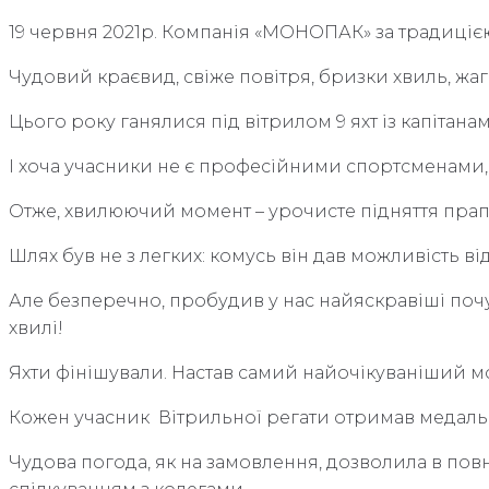
19 червня 2021р. Компанія «МОНОПАК» за традицією 
Чудовий краєвид, свіже повітря, бризки хвиль, жаг
Цього року ганялися під вітрилом 9 яхт із капітан
І хоча учасники не є професійними спортсменами, 
Отже, хвилюючий момент – урочисте підняття прапо
Шлях був не з легких: комусь він дав можливість в
Але безперечно, пробудив у нас найяскравіші почутт
хвилі!
Яхти фінішували. Настав самий найочікуваніший 
Кожен учасник Вітрильної регати отримав медаль у
Чудова погода, як на замовлення, дозволила в повн