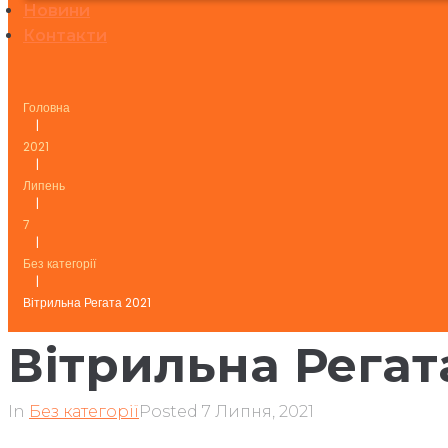
Новини
Контакти
Головна
|
2021
|
Липень
|
7
|
Без категорії
|
Вітрильна Регата 2021
Вітрильна Регат
In
Без категорії
Posted
7 Липня, 2021