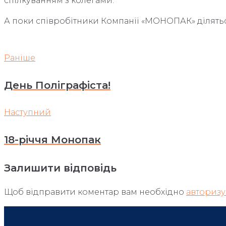
спілкуванням з колегами.
А поки співробітники Компанії «МОНОПАК» ділять
Раніше
Навігація
Раніше
День Поліграфіста!
записів
Наступний
Наступний
18-річчя Монопак
Залишити відповідь
Щоб відправити коментар вам необхідно
авторизу