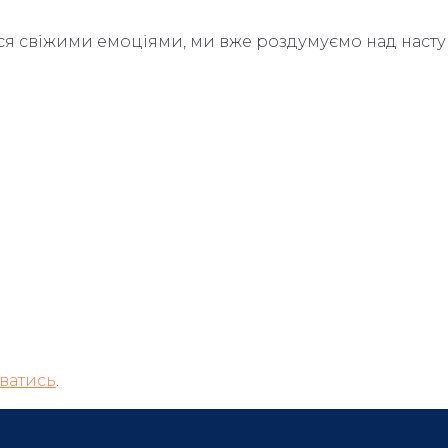
ся свіжими емоціями, ми вже роздумуємо над наст
ватись
.