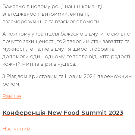
Бажаємо в новому році нашій команді
злагодженості, витримки, емпатії,
взаєморозуміння та взаємодопомоги.
А кожному українцеві бажаємо відчути те сильне
почуття захищеності, той твердий стан завзяття та
мужності, те палке відчуття щирої любові та
допомоги один одному, те тепле відчуття радості
кожній миті та віри в чудеса.
З Різдвом Христовим та Новим 2024 переможним
роком!
Навігація
Раніше
Раніше
записів
Конференція New Food Summit 2023
Наступний
Наступний