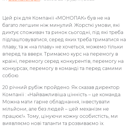
Цей рік для Компанії «МОНОПАК» був не на
багато легшим ніж минулий. Жорсткі умови, які
диктує споживач та ринок сьогодні, під які треба
підлаштовуватися, серед яких треба триматися на
плаву, та ж «на плаву» не хочеться, можемо тільки
вперед та вверх. Тримаємо курс на перемогу в
країні, перемогу серед конкурентів, перемогу на
конкурсах, перемогу в команді та перед самими
собою.
20 річний рубіж пройдено. Як сказав директор
Компанії : «Найважливіша цінність – це команда.
Можна мати гарне обладнання, інвестувати
мільйони, але без людей – цей механізм не
працює!». Тому, цінуючи кожну особистість, ми
виявляємо нові таланти та розвиваємо їх.