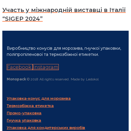
Участь у міжнародній виставці в Італії
“SIGEP 2024”
Виробництво конусів для морозива, гнучкої упаковки,
поліпропіленової та термозбіжної етикетки.
Facebook
Instagram
Monopack
© 2018 All rights reserved. Made by Ledokol
Упаковка-конус для морозива
Термозбіжна етикетка
Промо-упаковка
Гнучка упаковка
Упаковка для кондитерських виробів