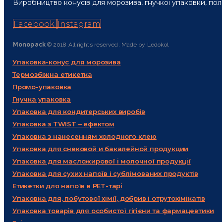
Виробництво конусів для морозива, гнучкої упаковки, пол
Facebook
Instagram
Monopack
© 2018 All rights reserved. Made by Ledokol
Упаковка-конус для морозива
Термозбіжна етикетка
Промо-упаковка
Гнучка упаковка
Упаковка для кондитерських виробів
Упаковка з TWIST – ефектом
Упаковка з нанесенням холодного клею
Упаковка для снековой и бакалейной продукции
Упаковка для масложирової і молочної продукції
Упаковка для сухих напоїв і сублімованих продуктів
Етикетки для напоїв в PET-тарі
Упаковка для, побутової хімії, добрив і отрутохімікатів
Упаковка товарів для особистої гігієни та фармацевтики