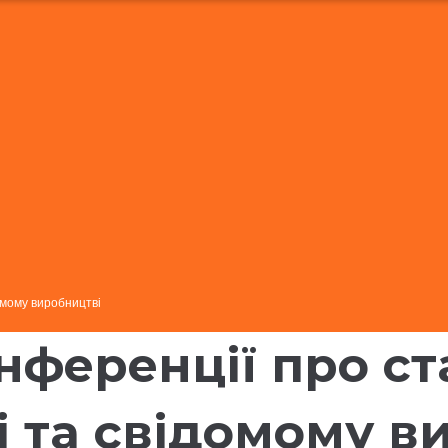
омому виробництві
ференції про ст
і та свідомому в