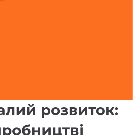
алий розвиток:
иробництві