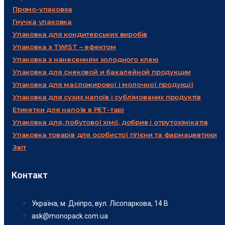
Промо-упаковка
Гнучка упаковка
Упаковка для кондитерських виробів
Упаковка з TWIST – ефектом
Упаковка з нанесенням холодного клею
Упаковка для снековой и бакалейной продукции
Упаковка для масложирової і молочної продукції
Упаковка для сухих напоїв і сублімованих продуктів
Етикетки для напоїв в PET-тарі
Упаковка для, побутової хімії, добрив і отрутохімікатів
Упаковка товарів для особистої гігієни та фармацевтики
Звіт
Контакт
Україна, м. Дніпро, вул. Лісопаркова, 14 В
ask@monopack.com.ua