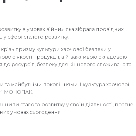
озвитку в умовах війни», яка зібрала провідних
 у сфері сталого розвитку.
 крізь призму культури харчової безпеки у
сновою якості продукції, а й важливою складовою
до ресурсів, безпеку для кінцевого споживача та
и та майбутніми поколіннями. І культура харчової
сті МОНОПАК.
ипи сталого розвитку у своїй діяльності, прагне
дних умовах сьогодення.