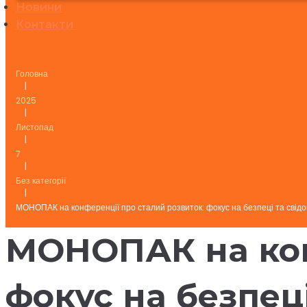
Новини
Контакти
Головна
|
2025
|
Листопад
|
7
|
Без категорії
|
МОНОПАК на конференції про сталий розвиток: фокус на безпеці та свід
МОНОПАК на кон
фокус на безпец