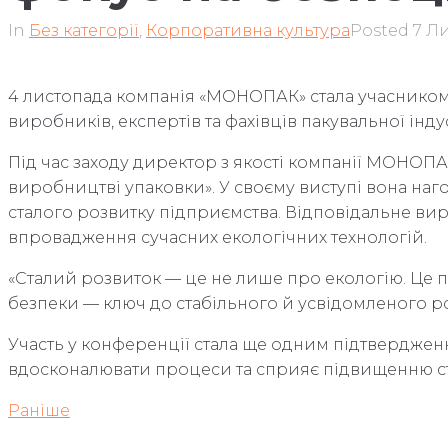
In
Без категорії
,
Корпоративна культура
Posted
7 Л
4 листопада компанія «МОНОПАК» стала учасником г
виробників, експертів та фахівців пакувальної інду
Під час заходу директор з якості компанії МОНОПА
виробництві упаковки». У своєму виступі вона наг
сталого розвитку підприємства. Відповідальне ви
впровадження сучасних екологічних технологій.
«Сталий розвиток — це не лише про екологію. Це п
безпеки — ключ до стабільного й усвідомленого р
Участь у конференції стала ще одним підтверджен
вдосконалювати процеси та сприяє підвищенню стан
Раніше
Навігація
Раніше