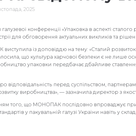
истопада, 2025
алузевої конференції «Упаковка в аспекті сталого р
стрії для обговорення актуальних викликів та рішень
К виступила із доповіддю на тему: «Сталий розвиток
олосила, що культура харчової безпеки є не лише о
робництво упаковки передбачає дбайливе ставлення 
ро відповідальність перед суспільством, партнерам
озвитку виробництва», — зазначила директор з яко
ням того, що МОНОПАК послідовно впроваджує принц
дартів у пакувальній галузі України навіть у скла