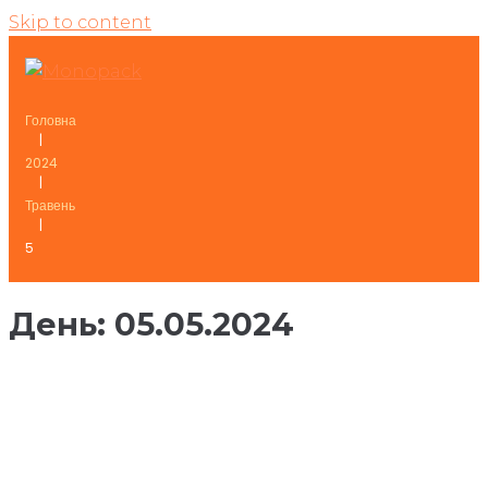
Skip to content
Головна
|
2024
|
Травень
|
5
День:
05.05.2024
5 Травня, 2024
Cвященне свято Великодня