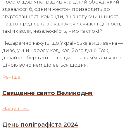
просто щорічна традиція, а цілий обряд, який
здавалося б, одним жестом призводить до
згуртованності команди, вшановуючи цінності
наших предків та актуалізуючи сучасні цінності,
такі як воля, незалежність, мир та спокій.
Недаремно кажуть, що Українська вишиванка —
диво, у ній народу код, код його душі. Тож,
давайте оберігати наше диво та пам’ятати якою
ціною воно нам дістається щодня.
Навігація
Раніше
Раніше
записів
Cвященне свято Великодня
Наступний
Наступний
День поліграфіста 2024