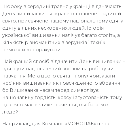
Щороку в середині травня українці відзначають
День вишиванки – яскраве і сповнене традицій
свято, присвячене нашому національному одягу –
одягу вільних нескорених людей. Історія
української вишиванки налічує багато століть, а
кількість різноманітних візерунків і технік
неможливо порахувати.
Найкращий спосіб відзначити День вишиванки –
вдягнути національний костюм на роботу чи
навчання. Мета цього свята – популяризувати
носіння вишиванки як повсякденного вбрання,
бо Вишиванка насамперед символізує
національну гордість, красу і згуртованість, тому
це свято має велике значення для багатьох
людей.
Наприклад, для Компанії «МОНОПАК» це не